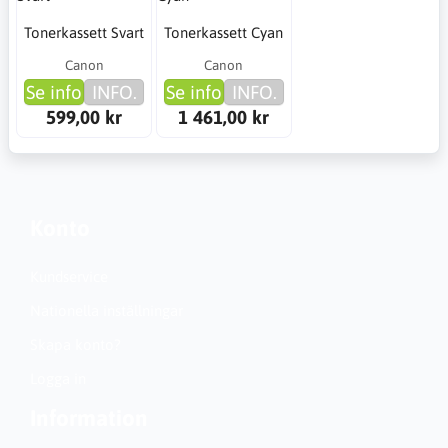
Tonerkassett Svart
Tonerkassett Cyan
Canon
Canon
Se info
INFO.
Se info
INFO.
599,00 kr
1 461,00 kr
Konto
Kundservice
Nationella inställningar
Skapa konto?
Logga in
Information