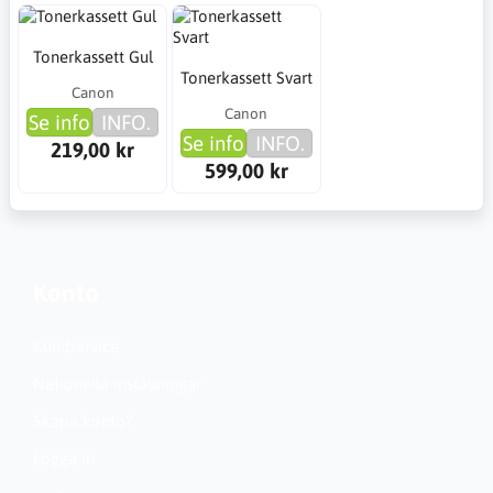
Tonerkassett Gul
Tonerkassett Svart
Canon
Canon
Se info
INFO.
Se info
INFO.
219,00 kr
599,00 kr
Konto
Kundservice
Nationella inställningar
Skapa konto?
Logga in