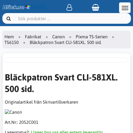
Hem
Fabrikat
Canon
Pixma TS-Serien
TS6150
Bläckpatron Svart CLI-581XL. 500 sid.
Bläckpatron Svart CLI-581XL.
500 sid.
Originalartikel från Skrivartillverkaren
Art.Nr::
2052C001
Lagerstatus?:
I lager hos oss eller extern leverantör