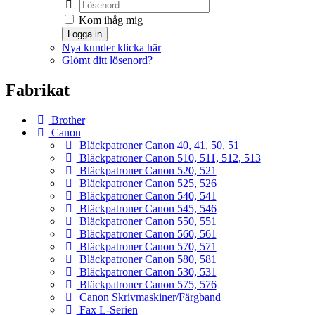
Kom ihåg mig
Logga in
Nya kunder klicka här
Glömt ditt lösenord?
Fabrikat
Brother
Canon
Bläckpatroner Canon 40, 41, 50, 51
Bläckpatroner Canon 510, 511, 512, 513
Bläckpatroner Canon 520, 521
Bläckpatroner Canon 525, 526
Bläckpatroner Canon 540, 541
Bläckpatroner Canon 545, 546
Bläckpatroner Canon 550, 551
Bläckpatroner Canon 560, 561
Bläckpatroner Canon 570, 571
Bläckpatroner Canon 580, 581
Bläckpatroner Canon 530, 531
Bläckpatroner Canon 575, 576
Canon Skrivmaskiner/Färgband
Fax L-Serien