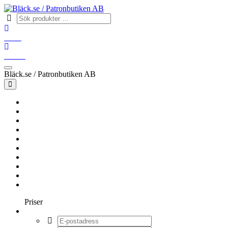
Konto
Varukorg
Bläck.se / Patronbutiken AB
Hem
BROTHER
CANON
EPSON
HP
OKI
SAMSUNG
XEROX
ÖVRIGA
FÄRGBAND
Priser
Logga in