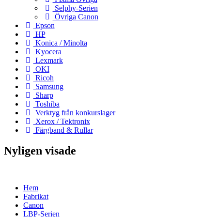
Selphy-Serien
Övriga Canon
Epson
HP
Konica / Minolta
Kyocera
Lexmark
OKI
Ricoh
Samsung
Sharp
Toshiba
Verktyg från konkurslager
Xerox / Tektronix
Färgband & Rullar
Nyligen visade
Hem
Fabrikat
Canon
LBP-Serien