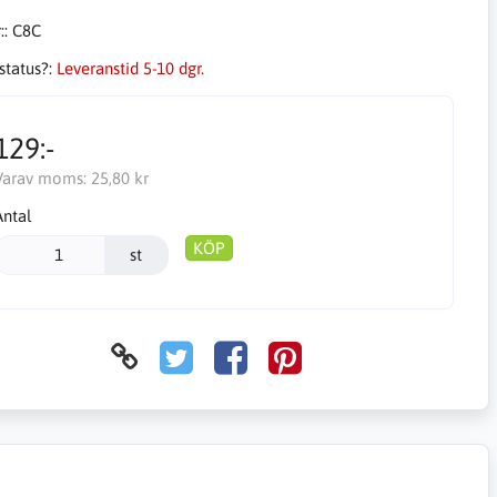
::
C8C
status?:
Leveranstid 5-10 dgr.
129:-
Varav moms:
25,80 kr
Antal
KÖP
st