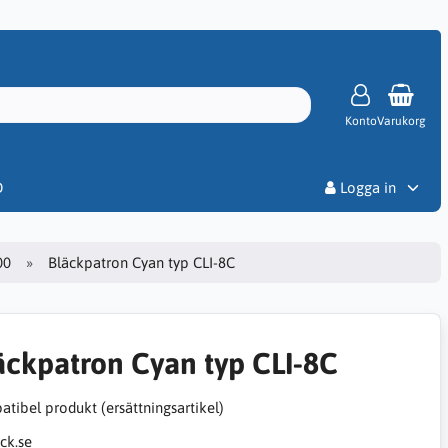
Konto
Varukorg
Priser
D
Logga in
00
Bläckpatron Cyan typ CLI-8C
äckpatron Cyan typ CLI-8C
tibel produkt (ersättningsartikel)