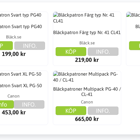
atron Svart typ PG40
Bl
Bläckpatron Färg typ Nr. 41 CL41
Bläck.se
Bläck.se
P
INFO.
KÖP
INFO.
199,00 kr
219,00 kr
atron Svart XL PG-50
Bläckpatroner Multipack PG-40 /
CL-41
Canon
Canon
nfo
INFO.
KÖP
INFO.
453,00 kr
665,00 kr