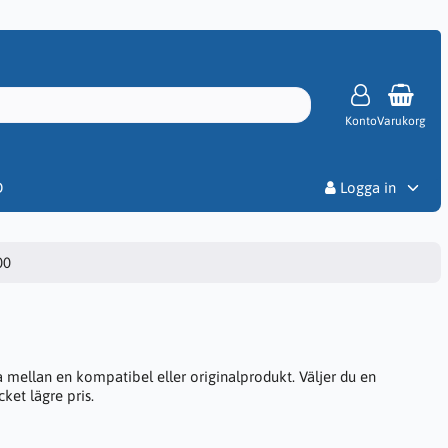
Konto
Varukorg
Priser
D
Logga in
00
mellan en kompatibel eller originalprodukt. Väljer du en
ket lägre pris.