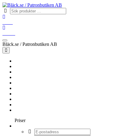
Konto
Varukorg
Bläck.se / Patronbutiken AB
Hem
BROTHER
CANON
EPSON
HP
OKI
SAMSUNG
XEROX
ÖVRIGA
FÄRGBAND
Priser
Logga in