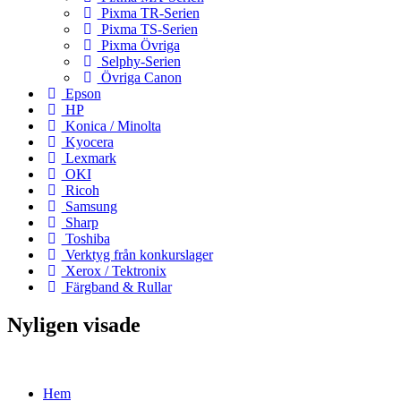
Pixma TR-Serien
Pixma TS-Serien
Pixma Övriga
Selphy-Serien
Övriga Canon
Epson
HP
Konica / Minolta
Kyocera
Lexmark
OKI
Ricoh
Samsung
Sharp
Toshiba
Verktyg från konkurslager
Xerox / Tektronix
Färgband & Rullar
Nyligen visade
Hem