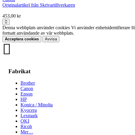
Originalartikel från Skrivartillverkaren
453,00 kr
Denna webbplats använder cookies Vi använder enhetsidentifierare för 
fortsatt användande av vår webbplats.
Acceptera cookies
Avvisa
Fabrikat
Brother
Canon
Epson
HP
Konica / Minolta
Kyocera
Lexmark
OKI
Ricoh
Mer…