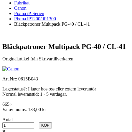
Fabrikat
Canon
Pixma iP-Serien
Pixma iP1200/ iP1300
Bläckpatroner Multipack PG-40 / CL-41
Bläckpatroner Multipack PG-40 / CL-41
Originalartikel från Skrivartillverkaren
Art.Nr::
0615B043
Lagerstatus?:
I lager hos oss eller extern leverantör
Normal leveranstid:
1 - 5 vardagar.
665:-
Varav moms:
133,00 kr
Antal
KÖP
st