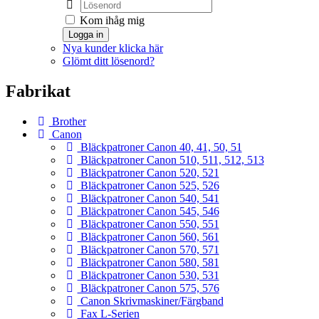
Kom ihåg mig
Logga in
Nya kunder klicka här
Glömt ditt lösenord?
Fabrikat
Brother
Canon
Bläckpatroner Canon 40, 41, 50, 51
Bläckpatroner Canon 510, 511, 512, 513
Bläckpatroner Canon 520, 521
Bläckpatroner Canon 525, 526
Bläckpatroner Canon 540, 541
Bläckpatroner Canon 545, 546
Bläckpatroner Canon 550, 551
Bläckpatroner Canon 560, 561
Bläckpatroner Canon 570, 571
Bläckpatroner Canon 580, 581
Bläckpatroner Canon 530, 531
Bläckpatroner Canon 575, 576
Canon Skrivmaskiner/Färgband
Fax L-Serien