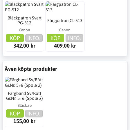
Bläckpatron Svart
Färgpatron CL-513
PG-512
Canon
Canon
KÖP
INFO.
KÖP
INFO.
342,00 kr
409,00 kr
Även köpta produkter
Färgband Sv/Rött
Gr.Nr. 5+6 (Spole 2)
Bläck.se
KÖP
INFO.
155,00 kr