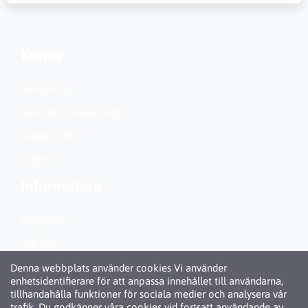
Konto
Kundservice
Nationella inställningar
Skapa konto?
Logga in
Information
Köpvillkor
Om Oss
Personuppgiftspolicy (GDPR)
Denna webbplats använder cookies Vi använder
enhetsidentifierare för att anpassa innehållet till användarna,
Om Cookies
tillhandahålla funktioner för sociala medier och analysera vår
trafik. Du godkänner våra cookies vid fortsatt användande av