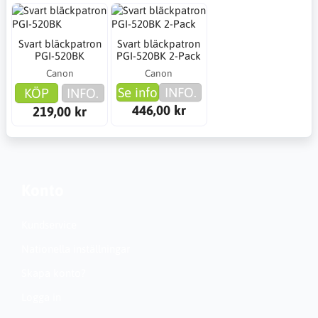
Svart bläckpatron
Svart bläckpatron
PGI-520BK
PGI-520BK 2-Pack
Canon
Canon
Se info
INFO.
KÖP
INFO.
446,00 kr
219,00 kr
Konto
Kundservice
Nationella inställningar
Skapa konto?
Logga in